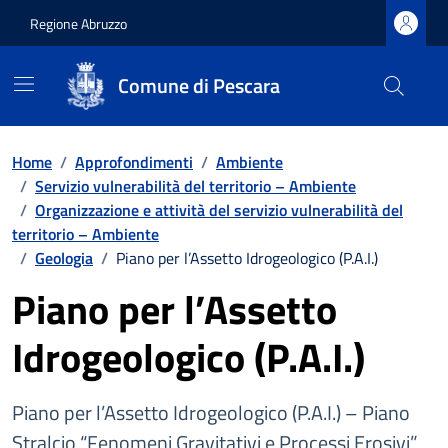
Regione Abruzzo
Comune di Pescara
Vai ai contenuti
Vai al footer
Home
/
Approfondimenti
/
Ambiente
/
Servizio vulnerabilità del territorio – Ambiente
/
Organizzazione e attività del servizio vulnerabilità del
territorio – Ambiente
/
Geologia
/
Piano per l’Assetto Idrogeologico (P.A.I.)
Piano per l’Assetto
Idrogeologico (P.A.I.)
Piano per l’Assetto Idrogeologico (P.A.I.) – Piano
Stralcio “Fenomeni Gravitativi e Processi Erosivi”