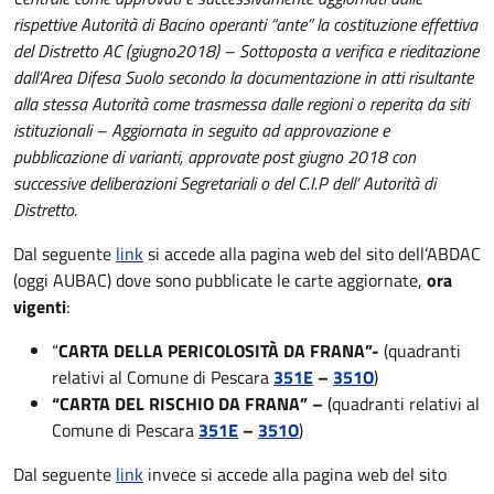
rispettive Autorità di Bacino operanti “ante” la costituzione effettiva
del Distretto AC (giugno2018) – Sottoposta a verifica e rieditazione
dall’Area Difesa Suolo secondo la documentazione in atti risultante
alla stessa Autorità come trasmessa dalle regioni o reperita da siti
istituzionali – Aggiornata in seguito ad approvazione e
pubblicazione di varianti, approvate post giugno 2018 con
successive deliberazioni Segretariali o del C.I.P dell’ Autorità di
Distretto
.
Dal seguente
link
si accede alla pagina web del sito dell’ABDAC
(oggi AUBAC) dove sono pubblicate le carte aggiornate,
ora
vigenti
:
“
CARTA DELLA PERICOLOSITÀ DA FRANA”-
(quadranti
relativi al Comune di Pescara
351E
–
351O
)
“CARTA DEL RISCHIO DA FRANA” –
(quadranti relativi al
Comune di Pescara
351E
–
351O
)
Dal seguente
link
invece si accede alla pagina web del sito