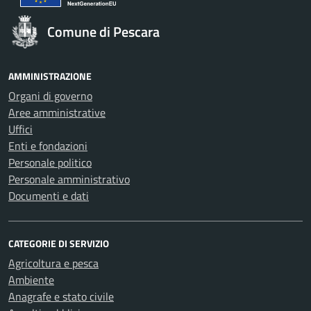
Comune di Pescara
AMMINISTRAZIONE
Organi di governo
Aree amministrative
Uffici
Enti e fondazioni
Personale politico
Personale amministrativo
Documenti e dati
CATEGORIE DI SERVIZIO
Agricoltura e pesca
Ambiente
Anagrafe e stato civile