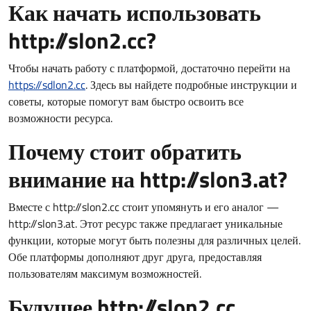
Как начать использовать
http://slon2.cc?
Чтобы начать работу с платформой, достаточно перейти на
https://sdlon2.cc
. Здесь вы найдете подробные инструкции и
советы, которые помогут вам быстро освоить все
возможности ресурса.
Почему стоит обратить
внимание на http://slon3.at?
Вместе с http://slon2.cc стоит упомянуть и его аналог —
http://slon3.at. Этот ресурс также предлагает уникальные
функции, которые могут быть полезны для различных целей.
Обе платформы дополняют друг друга, предоставляя
пользователям максимум возможностей.
Будущее http://slon2.cc