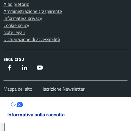
Albo pretorio
Amministrazione trasparente
Informativa privacy
Cookie policy
Note legali
Dichiarazione di accessibilità
SEGUICI SU
Facebook
Instagram
Youtube
Mappa del sito
Iscrizione Newsletter
Le tue preferenze relative alla privacy
Informativa sulla raccolta