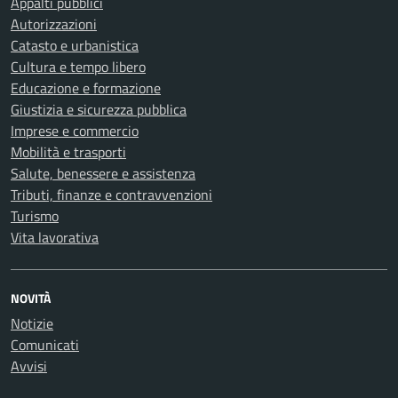
Appalti pubblici
Autorizzazioni
Catasto e urbanistica
Cultura e tempo libero
Educazione e formazione
Giustizia e sicurezza pubblica
Imprese e commercio
Mobilità e trasporti
Salute, benessere e assistenza
Tributi, finanze e contravvenzioni
Turismo
Vita lavorativa
NOVITÀ
Notizie
Comunicati
Avvisi