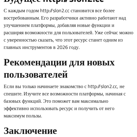
С каждым годом http://slon2.cc становится все более
востребованным. Его разработчики активно работают над
улучшением платформы, добавляя новые функции и
расширяя возможности для пользователей. Уже сейчас можно
с уверенностью сказать, что этот ресурс станет одним из
главных инструментов в 2026 году.
Рекомендации для новых
пользователей
Если вы только начинаете знакомство с http://slon2.cc, не
спешите. Изучите все возможности платформы, начиная с
базовых функций. Это поможет вам максимально
эффективно использовать ресурс и получить от него
максимум пользы.
Заключение