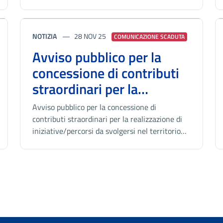
NOTIZIA
28 NOV 25
COMUNICAZIONE SCADUTA
Avviso pubblico per la
concessione di contributi
straordinari per la
realizzazione di
Avviso pubblico per la concessione di
iniziative/percorsi da
contributi straordinari per la realizzazione di
iniziative/percorsi da svolgersi nel territorio
svolgersi nel territorio del
del comune di Pescara - Proroga termini
comune di Pescara -
Proroga termini