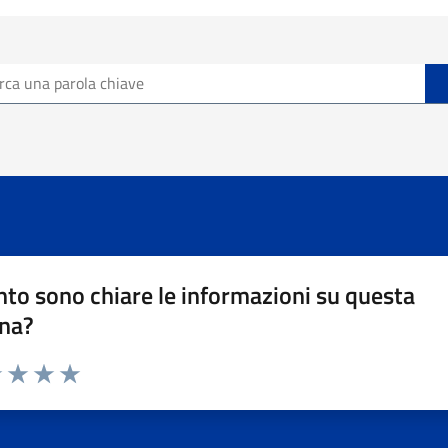
a parola chiave
to sono chiare le informazioni su questa
na?
1 stelle su 5
uta 2 stelle su 5
Valuta 3 stelle su 5
Valuta 4 stelle su 5
Valuta 5 stelle su 5