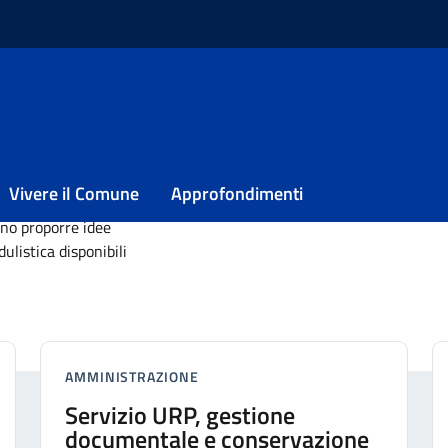
proposte da
dicembre 2025
Vivere il Comune
Approfondimenti
sono proporre idee
ulistica disponibili
AMMINISTRAZIONE
Servizio URP, gestione
documentale e conservazione