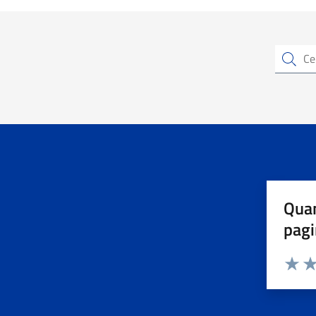
Cerca un
Quan
pagi
Valuta 
Val