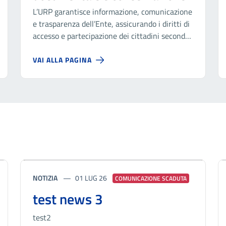
L’URP garantisce informazione, comunicazione
e trasparenza dell’Ente, assicurando i diritti di
accesso e partecipazione dei cittadini secondo
la Legge 7 giugno 2000, n. 150 e la legge 7
agosto 1990.
VAI ALLA PAGINA
NOTIZIA
01 LUG 26
COMUNICAZIONE SCADUTA
test news 3
test2