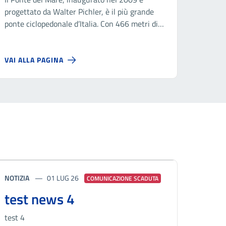
progettato da Walter Pichler, è il più grande
ponte ciclopedonale d’Italia. Con 466 metri di
lunghezza, collega nord e sud di Pescara e
offre splendidi panorami tra Adriatico e
Appennini.
VAI ALLA PAGINA
NOTIZIA
01 LUG 26
COMUNICAZIONE SCADUTA
test news 4
test 4