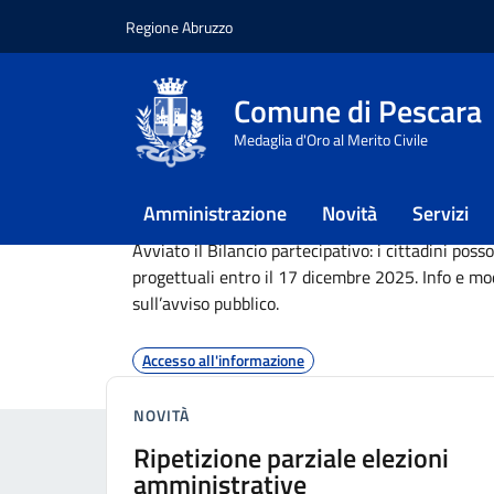
Regione Abruzzo
Comune di Pescara
Contenuti in evidenza
Vai ai contenuti
Vai al footer
NOTIZIA
28 NOV 25
Comune di Pescara
Bilancio Partecipativo, 
Medaglia d'Oro al Merito Civile
presentare entro il 17 
Amministrazione
Novità
Servizi
Avviato il Bilancio partecipativo: i cittadini pos
progettuali entro il 17 dicembre 2025. Info e mod
sull’avviso pubblico.
Accesso all'informazione
NOVITÀ
Ripetizione parziale elezioni
amministrative