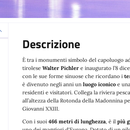
Descrizione
È tra i monumenti simbolo del capoluogo adr
tirolese
Walter Pichler
e inaugurato l’8 dic
con le sue forme sinuose che ricordano i
te
è divenuto negli anni un
luogo iconico
e un
residenti e visitatori. Collega la riviera pe
all’altezza della Rotonda della Madonnina 
Giovanni XXIII.
Con i suoi
466 metri di lunghezza
, è il
più g
uno dei maggiori d'Europa. Dotato di un pil