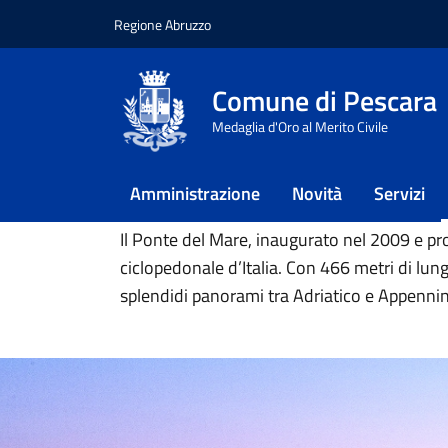
Regione Abruzzo
Vai ai contenuti
Vai al footer
Comune di Pescara
Home
/
Vivere il Comune
/
Luoghi
/
Ponte d
Medaglia d'Oro al Merito Civile
Ponte del Mare
Amministrazione
Novità
Servizi
Il Ponte del Mare, inaugurato nel 2009 e pro
ciclopedonale d’Italia. Con 466 metri di lun
splendidi panorami tra Adriatico e Appennin