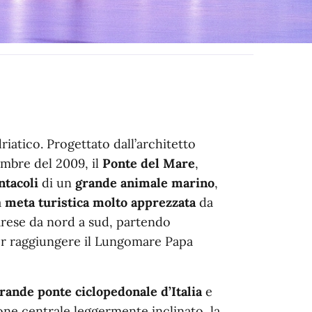
iatico. Progettato dall’architetto
embre del 2009, il
Ponte del Mare
,
ntacoli
di un
grande animale marino
,
a
meta turistica molto apprezzata
da
scarese da nord a sud, partendo
per raggiungere il Lungomare Papa
rande ponte ciclopedonale d’Italia
e
one centrale leggermente inclinato, la