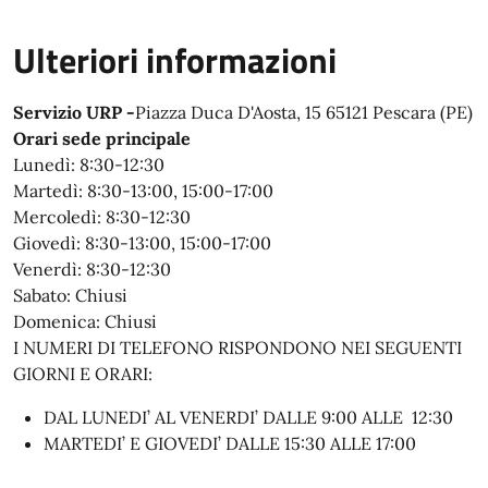
Ulteriori informazioni
Servizio URP -
Piazza Duca D'Aosta, 15 65121 Pescara (PE)
Orari sede principale
Lunedì:
8:30-12:30
Martedì:
8:30-13:00, 15:00-17:00
Mercoledì:
8:30-12:30
Giovedì:
8:30-13:00, 15:00-17:00
Venerdì:
8:30-12:30
Sabato:
Chiusi
Domenica:
Chiusi
I NUMERI DI TELEFONO RISPONDONO NEI SEGUENTI
GIORNI E ORARI:
DAL LUNEDI’ AL VENERDI’ DALLE 9:00 ALLE 12:30
MARTEDI’ E GIOVEDI’ DALLE 15:30 ALLE 17:00