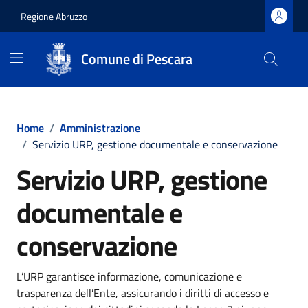
Regione Abruzzo
Comune di Pescara
Vai ai contenuti
Vai al footer
Home
/
Amministrazione
/
Servizio URP, gestione documentale e conservazione
Servizio URP, gestione
documentale e
conservazione
L’URP garantisce informazione, comunicazione e
trasparenza dell’Ente, assicurando i diritti di accesso e