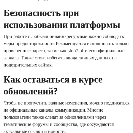
Безопасность при
использовании платформы
При работе с любыми онлайн-ресурсами важно соблюдать
меры предосторожности. Рекомендуется использовать только
проверенные адреса, такие как slon2.at и его официальные
зеркала. Также стоит избегать ввода личных данных на
подозрительных сайтах.
Как оставаться в курсе
обновлений?
Чтобы не пропустить важные изменения, можно подписаться
на официальные каналы коммуникации. Многие
пользователи также следят за обновлениями через
тематические форумы и сообщества, где обсуждаются
актуальные ссылки и новости.