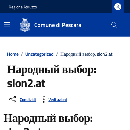
Regione Abruzzo
Comune di Pescara
Vai ai contenuti
Vai al footer
Home
/
Uncategorized
/
Народный выбор: slon2.at
Народный выбор:
slon2.at
Condividi
Vedi azioni
Народный выбор: