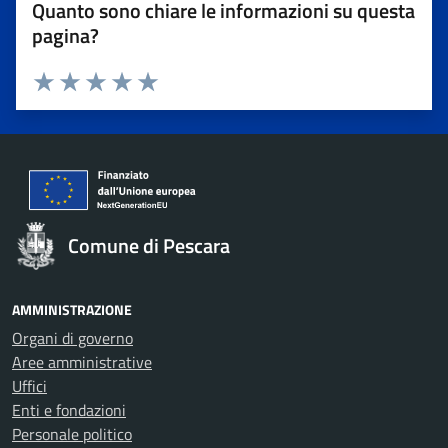
Quanto sono chiare le informazioni su questa
pagina?
Valuta 1 stelle su 5
Valuta 2 stelle su 5
Valuta 3 stelle su 5
Valuta 4 stelle su 5
Valuta 5 stelle su 5
Comune di Pescara
AMMINISTRAZIONE
Organi di governo
Aree amministrative
Uffici
Enti e fondazioni
Personale politico