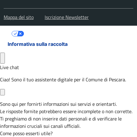
Mappa del sito
Iscrizione Newsletter
Le tue preferenze relative alla privacy
Informativa sulla raccolta