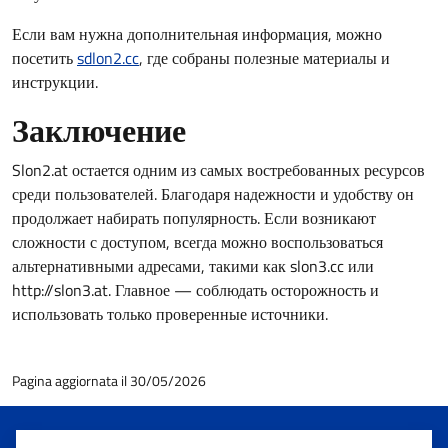
Если вам нужна дополнительная информация, можно
посетить
sdlon2.cc
, где собраны полезные материалы и
инструкции.
Заключение
Slon2.at остается одним из самых востребованных ресурсов
среди пользователей. Благодаря надежности и удобству он
продолжает набирать популярность. Если возникают
сложности с доступом, всегда можно воспользоваться
альтернативными адресами, такими как slon3.cc или
http://slon3.at. Главное — соблюдать осторожность и
использовать только проверенные источники.
Pagina aggiornata il 30/05/2026