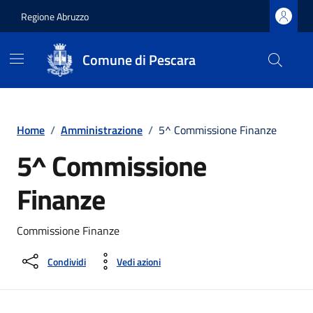
Regione Abruzzo
Comune di Pescara
Vai ai contenuti
Vai al footer
Home
/
Amministrazione
/
5^ Commissione Finanze
5^ Commissione
Finanze
Commissione Finanze
Condividi
Vedi azioni