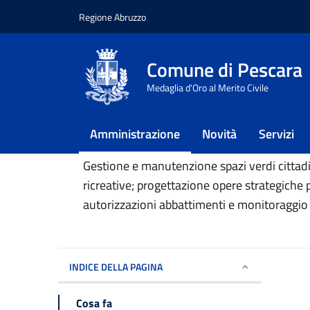
Regione Abruzzo
Vai ai contenuti
Vai al footer
Comune di Pescara
Home
/
Amministrazione
/
Servizio valorizza
Medaglia d'Oro al Merito Civile
Servizio valoriz
Amministrazione
Novità
Servizi
Gestione e manutenzione spazi verdi cittadin
ricreative; progettazione opere strategiche p
autorizzazioni abbattimenti e monitoraggio
INDICE DELLA PAGINA
Cosa fa