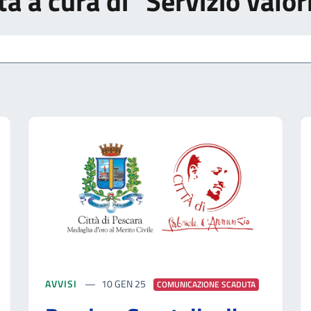
tà a cura di "Servizio valo
AVVISI
10 GEN 25
COMUNICAZIONE SCADUTA