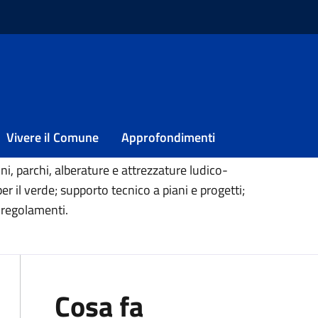
zione del verde
zazione del verde
Vivere il Comune
Approfondimenti
i, parchi, alberature e attrezzature ludico-
er il verde; supporto tecnico a piani e progetti;
 regolamenti.
Cosa fa