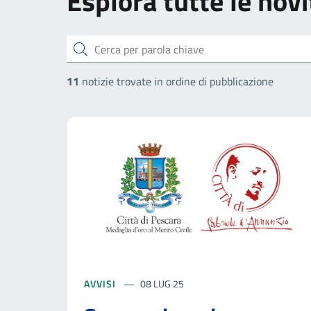
Esplora tutte le novi
Cerca
11
notizie trovate in ordine di pubblicazione
AVVISI
08 LUG 25