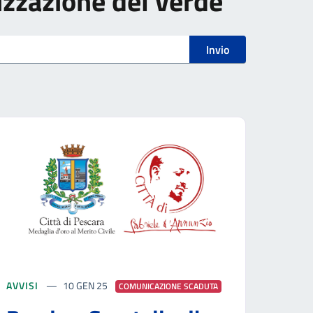
rizzazione del verde"
Invio
AVVISI
10 GEN 25
COMUNICAZIONE SCADUTA