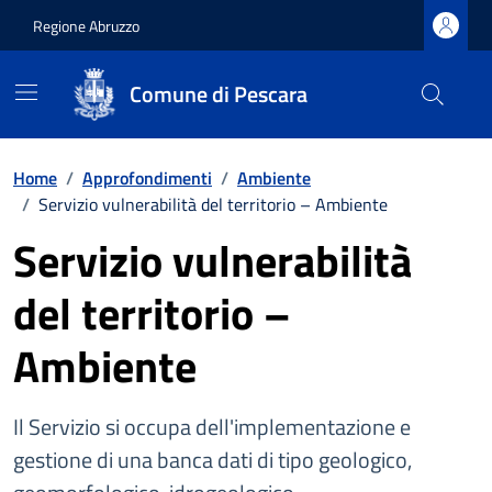
Regione Abruzzo
Comune di Pescara
Vai ai contenuti
Vai al footer
Home
/
Approfondimenti
/
Ambiente
/
Servizio vulnerabilità del territorio – Ambiente
Servizio vulnerabilità
del territorio –
Ambiente
Il Servizio si occupa dell'implementazione e
gestione di una banca dati di tipo geologico,