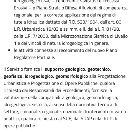
Idrogeologico (PAI) – Fenomeni Gravitativi e Processi
Erosivi – e Piano Stralcio Difesa Alluvioni, di competenza
regionale; per la corretta applicazione del regime di
tutela Idraulica dettato dal R.D. 523/1904, dall’art. 80
L.R. Urbanistica 18/83 e ss. mm. e ii, della L.R. 81/98,
della L.R. 7/2003; della Microzonazione Sismica di Livello
1 e dei vincoli di natura idrogeologica in genere;
le attività connesse al recepimento del nuovo Piano
Regolatore Portuale.
Il Servizio fornisce il
supporto geologico, geotecnico,
geofisico, idrogeologico, geomorfologico
alla Progettazione
Urbanistica e Progettazione di Opere Pubbliche, qualora
richiesto dai Responsabili dei Procedimenti; fornisce la
valutazione della compatibilità geologica, geomorfologica,
idrogeologica, sismica, ai sensi della normativa tecnica di
settore, comunale, regionale, nazionale di interventi privati o
pubblici, qualora richiesta dal SUE, dal SUAP o dai RUP di
opere pubbliche.