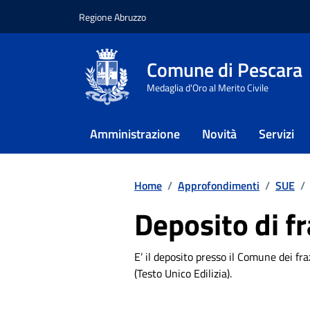
Regione Abruzzo
Comune di Pescara
Medaglia d'Oro al Merito Civile
Amministrazione
Novità
Servizi
Vai ai contenuti
Vai al footer
Home
/
Approfondimenti
/
SUE
/
Deposito di f
E’ il deposito presso il Comune dei f
(Testo Unico Edilizia).