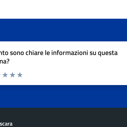
to sono chiare le informazioni su questa
na?
1 stelle su 5
uta 2 stelle su 5
Valuta 3 stelle su 5
Valuta 4 stelle su 5
Valuta 5 stelle su 5
scara