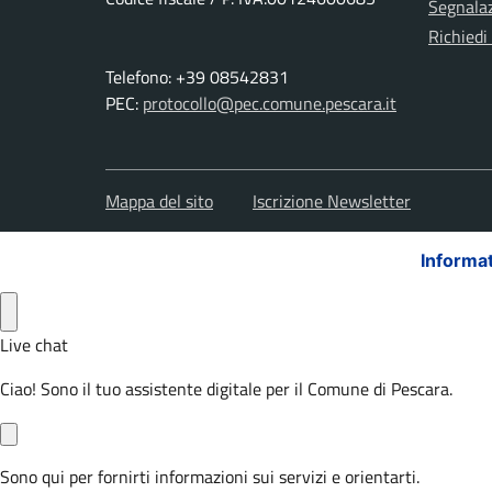
Segnalaz
Richiedi
Telefono: +39 08542831
PEC:
protocollo@pec.comune.pescara.it
Mappa del sito
Iscrizione Newsletter
Informat