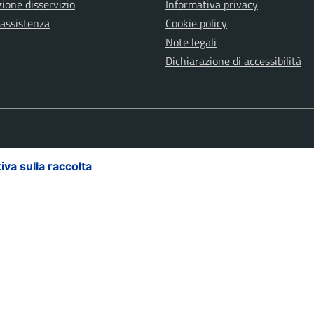
ione disservizio
Informativa privacy
 assistenza
Cookie policy
Note legali
Dichiarazione di accessibilità
iva sulla raccolta
Le tue preferenze relative alla priva