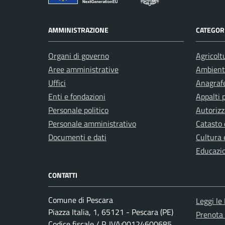
AMMINISTRAZIONE
CATEGORI
Organi di governo
Agricolt
Aree amministrative
Ambient
Uffici
Anagrafe
Enti e fondazioni
Appalti 
Personale politico
Autorizz
Personale amministrativo
Catasto 
Documenti e dati
Cultura 
Educazi
CONTATTI
Comune di Pescara
Leggi le
Piazza Italia, 1, 65121 - Pescara (PE)
Prenota
Codice fiscale / P. IVA:00124600685