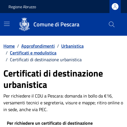
Regione Abruzzo
Comune di Pescara
Vai ai contenuti
Vai al footer
Home
/
Approfondimenti
/
Urbanistica
/
Certificati e modulistica
/
Certificati di destinazione urbanistica
Certificati di destinazione
urbanistica
Per richiedere il CDU a Pescara: domanda in bollo da €16,
versamenti tecnici e segreteria, visure e mappe; ritiro online o
in sede, anche via PEC.
Per richiedere un certificato di destinazione