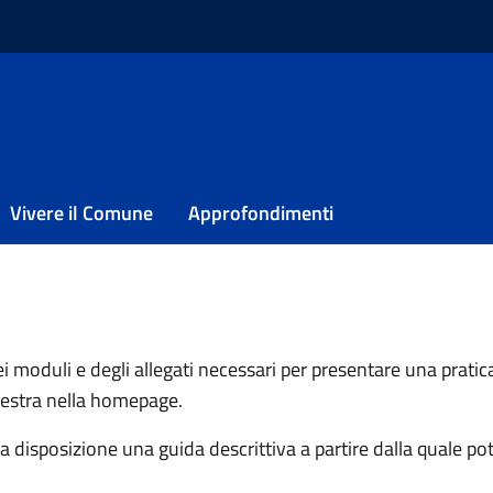
duli per presentare una pratica?
uli per presentare
Vivere il Comune
Approfondimenti
i moduli e degli allegati necessari per presentare una pratica
 destra nella homepage.
disposizione una guida descrittiva a partire dalla quale potr