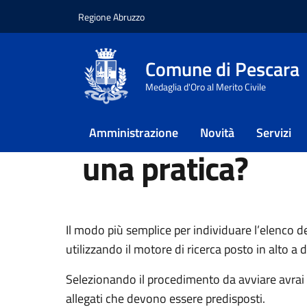
Regione Abruzzo
Vai ai contenuti
Vai al footer
Comune di Pescara
Home
/
Domande frequenti
/
Dove trovo i mo
Medaglia d'Oro al Merito Civile
Dove trovo i mod
Amministrazione
Novità
Servizi
una pratica?
Il modo più semplice per individuare l’elenco de
utilizzando il motore di ricerca posto in alto a
Selezionando il procedimento da avviare avrai a 
allegati che devono essere predisposti.