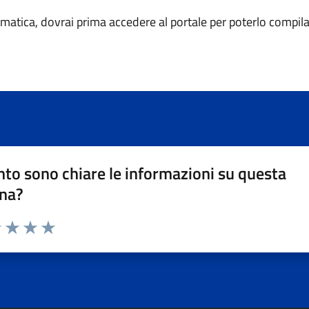
ematica, dovrai prima accedere al portale per poterlo compila
to sono chiare le informazioni su questa
na?
1 stelle su 5
uta 2 stelle su 5
Valuta 3 stelle su 5
Valuta 4 stelle su 5
Valuta 5 stelle su 5