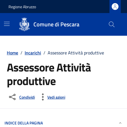
Regione Abruzzo
Comune di Pescara
Vai ai contenuti
Vai al footer
Home
/
Incarichi
/
Assessore Attività produttive
Assessore Attività
produttive
Condividi
Vedi azioni
INDICE DELLA PAGINA