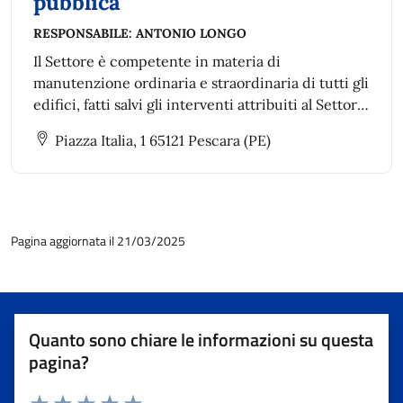
pubblica
RESPONSABILE:
ANTONIO LONGO
Il Settore è competente in materia di
manutenzione ordinaria e straordinaria di tutti gli
edifici, fatti salvi gli interventi attribuiti al Settore
Lavori pubblici e cura l’implementazione della
Piazza Italia, 1 65121 Pescara (PE)
metodologia BIM nei processi di lavoro.
Pagina aggiornata il 21/03/2025
Quanto sono chiare le informazioni su questa
pagina?