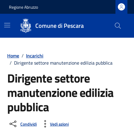
Regione Abruzzo
Comune di Pescara
Vai ai contenuti
Vai al footer
Home
/
Incarichi
/
Dirigente settore manutenzione edilizia pubblica
Dirigente settore
manutenzione edilizia
pubblica
Condividi
Vedi azioni