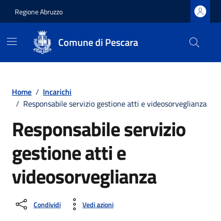
Regione Abruzzo
Comune di Pescara
Vai ai contenuti
Vai al footer
Home
/
Incarichi
/
Responsabile servizio gestione atti e videosorveglianza
Responsabile servizio
gestione atti e
videosorveglianza
Condividi
Vedi azioni