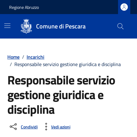
Regione Abruzzo
Comune di Pescara
Vai ai contenuti
Vai al footer
Home
/
Incarichi
/
Responsabile servizio gestione giuridica e disciplina
Responsabile servizio
gestione giuridica e
disciplina
Condividi
Vedi azioni