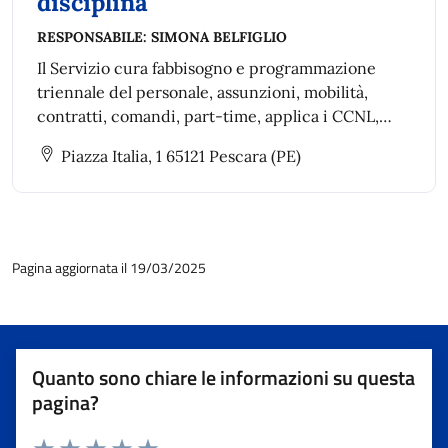
disciplina
RESPONSABILE:
SIMONA BELFIGLIO
Il Servizio cura fabbisogno e programmazione
triennale del personale, assunzioni, mobilità,
contratti, comandi, part-time, applica i CCNL,
aggiorna dotazione organica e fascicoli, gestisce
Piazza Italia, 1 65121 Pescara (PE)
inidoneità al servizio e predispone i regolamenti
del Settore.
Pagina aggiornata il 19/03/2025
Quanto sono chiare le informazioni su questa
pagina?