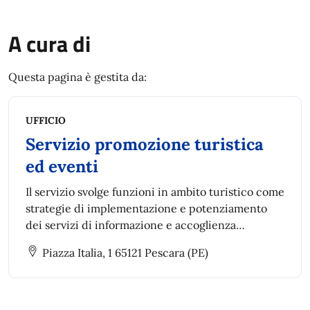
A cura di
Questa pagina è gestita da:
UFFICIO
Servizio promozione turistica
ed eventi
Il servizio svolge funzioni in ambito turistico come
strategie di implementazione e potenziamento
dei servizi di informazione e accoglienza
turistica, pianificazione, progettazione e
Piazza Italia, 1 65121 Pescara (PE)
attuazione di progetti di promozione turistica