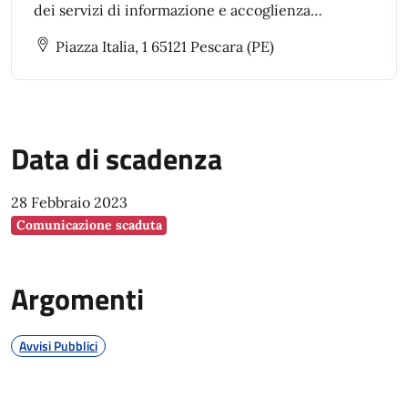
dei servizi di informazione e accoglienza
turistica, pianificazione, progettazione e
Piazza Italia, 1 65121 Pescara (PE)
attuazione di progetti di promozione turistica
Data di scadenza
28 Febbraio 2023
Comunicazione scaduta
Argomenti
Avvisi Pubblici