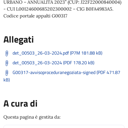
URBANO – ANNUALITÀ 2023” (CUP: J22F22000840004)
- CUI L00124600685202300002 – CIG B0FA4983A5.
Codice portale appalti G00317
Allegati
det_00503_26-03-2024.pdf (P7M 181.88 kB)
det_00503_26-03-2024 (PDF 178.20 kB)
G00317-avvisoproceduranegoziata-signed (PDF 471.87
kB)
A cura di
Questa pagina è gestita da: