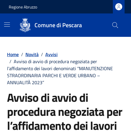
Regione Abruzzo
Comune di Pescara
Vai ai contenuti
Vai al footer
Home
/
Novità
/
Avvisi
/
Avviso di avvio di procedura negoziata per
l’affidamento dei lavori denominati “MANUTENZIONE
STRAORDINARIA PARCHI E VERDE URBANO –
ANNUALITÀ 2023”
Avviso di avvio di
procedura negoziata per
l’affidamento dei lavori