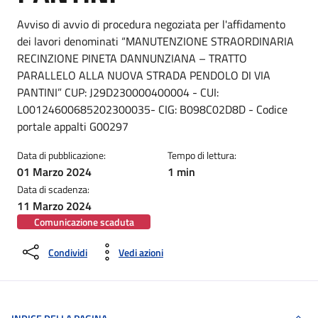
Dettagli della notizia
Avviso di avvio di procedura negoziata per l'affidamento
dei lavori denominati “MANUTENZIONE STRAORDINARIA
RECINZIONE PINETA DANNUNZIANA – TRATTO
PARALLELO ALLA NUOVA STRADA PENDOLO DI VIA
PANTINI” CUP: J29D230000400004 - CUI:
L00124600685202300035- CIG: B098C02D8D - Codice
portale appalti G00297
Data di pubblicazione:
Tempo di lettura:
01 Marzo 2024
1 min
Data di scadenza:
11 Marzo 2024
Comunicazione scaduta
Condividi
Vedi azioni