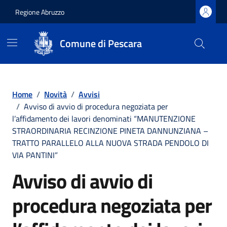
Regione Abruzzo
Comune di Pescara
Vai ai contenuti
Vai al footer
Home
/
Novità
/
Avvisi
/
Avviso di avvio di procedura negoziata per
l’affidamento dei lavori denominati “MANUTENZIONE
STRAORDINARIA RECINZIONE PINETA DANNUNZIANA –
TRATTO PARALLELO ALLA NUOVA STRADA PENDOLO DI
VIA PANTINI”
Avviso di avvio di
procedura negoziata per