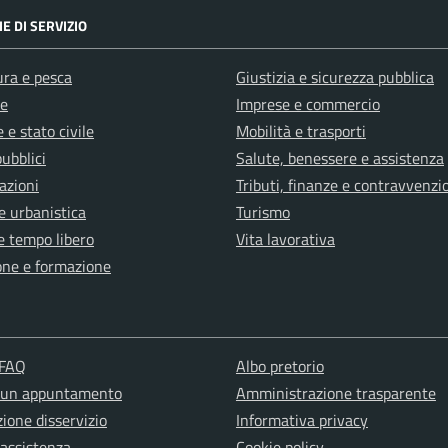
E DI SERVIZIO
ura e pesca
Giustizia e sicurezza pubblica
e
Imprese e commercio
 e stato civile
Mobilità e trasporti
pubblici
Salute, benessere e assistenza
azioni
Tributi, finanze e contravvenzi
e urbanistica
Turismo
e tempo libero
Vita lavorativa
one e formazione
 FAQ
Albo pretorio
 un appuntamento
Amministrazione trasparente
ione disservizio
Informativa privacy
 assistenza
Cookie policy