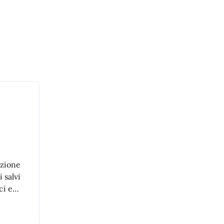
nzione
i salvi
ci e
 nei