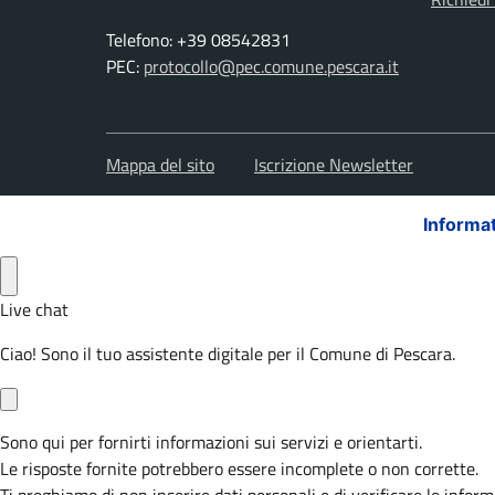
Telefono: +39 08542831
PEC:
protocollo@pec.comune.pescara.it
Mappa del sito
Iscrizione Newsletter
Informat