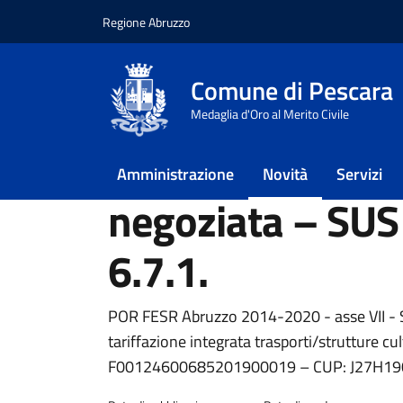
Regione Abruzzo
Vai ai contenuti
Vai al footer
Comune di Pescara
Home
/
Novità
/
Avvisi
/
Avviso di avvio di 
Medaglia d'Oro al Merito Civile
Avviso di avvio 
Amministrazione
Novità
Servizi
negoziata – SUS
6.7.1.
Dettagli della notiz
POR FESR Abruzzo 2014-2020 - asse VII - S
tariffazione integrata trasporti/strutture cult
F00124600685201900019 – CUP: J27H19