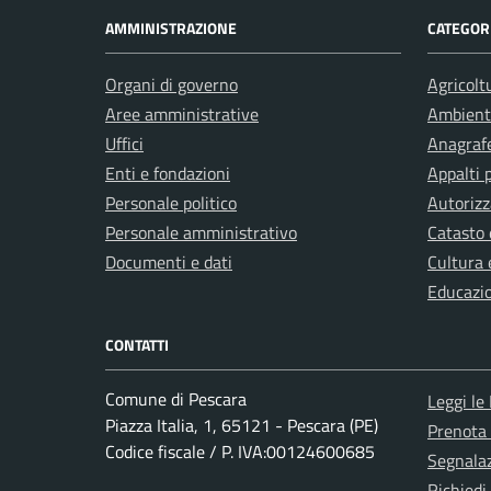
AMMINISTRAZIONE
CATEGORI
Organi di governo
Agricolt
Aree amministrative
Ambient
Uffici
Anagrafe
Enti e fondazioni
Appalti 
Personale politico
Autorizz
Personale amministrativo
Catasto 
Documenti e dati
Cultura 
Educazi
CONTATTI
Comune di Pescara
Leggi le
Piazza Italia, 1, 65121 - Pescara (PE)
Prenota
Codice fiscale / P. IVA:00124600685
Segnalaz
Richiedi