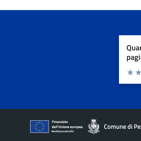
Quan
pagi
Valuta 
Val
Comune di Pe