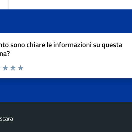
to sono chiare le informazioni su questa
na?
1 stelle su 5
uta 2 stelle su 5
Valuta 3 stelle su 5
Valuta 4 stelle su 5
Valuta 5 stelle su 5
scara