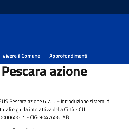
procedura negoziata – SUS Pescara azione 6.7.1.
di procedura
Vivere il Comune
Approfondimenti
 Pescara azione
ia
US Pescara azione 6.7.1. – Introduzione sistemi di
urali e guida interattiva della Città - CUI:
000060001 - CIG: 90476060AB