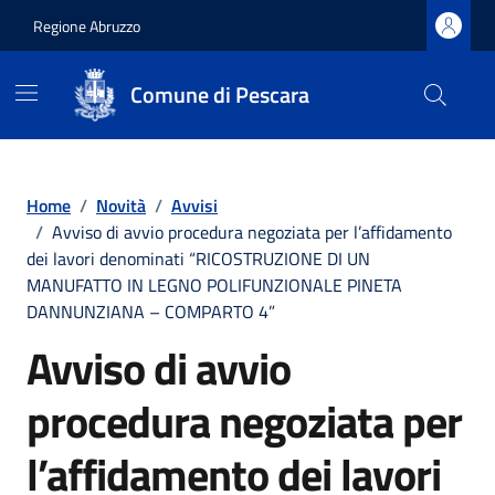
Regione Abruzzo
Comune di Pescara
Vai ai contenuti
Vai al footer
Home
/
Novità
/
Avvisi
/
Avviso di avvio procedura negoziata per l’affidamento
dei lavori denominati “RICOSTRUZIONE DI UN
MANUFATTO IN LEGNO POLIFUNZIONALE PINETA
DANNUNZIANA – COMPARTO 4”
Avviso di avvio
procedura negoziata per
l’affidamento dei lavori