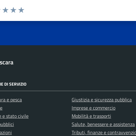
1 stelle su 5
uta 2 stelle su 5
Valuta 3 stelle su 5
Valuta 4 stelle su 5
Valuta 5 stelle su 5
scara
E DI SERVIZIO
ura e pesca
Giustizia e sicurezza pubblica
e
Imprese e commercio
 e stato civile
Mobilità e trasporti
pubblici
Salute, benessere e assistenza
azioni
Tributi, finanze e contravvenzi