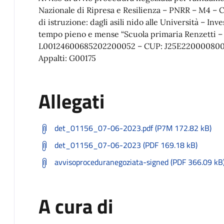
Nazionale di Ripresa e Resilienza – PNRR – M4 – C1
di istruzione: dagli asili nido alle Università – In
tempo pieno e mense “Scuola primaria Renzetti –
L00124600685202200052 – CUP: J25E22000080006)
Appalti: G00175
Allegati
det_01156_07-06-2023.pdf (P7M 172.82 kB)
det_01156_07-06-2023 (PDF 169.18 kB)
avvisoproceduranegoziata-signed (PDF 366.09 kB
A cura di