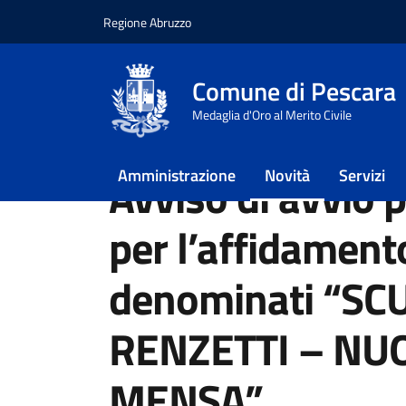
Regione Abruzzo
Vai ai contenuti
Vai al footer
Comune di Pescara
Home
/
Novità
/
Avvisi
Medaglia d'Oro al Merito Civile
/
Avviso di avvio procedura negoziata per 
Amministrazione
Novità
Servizi
Avviso di avvio 
per l’affidamento
denominati “S
RENZETTI – NU
MENSA”