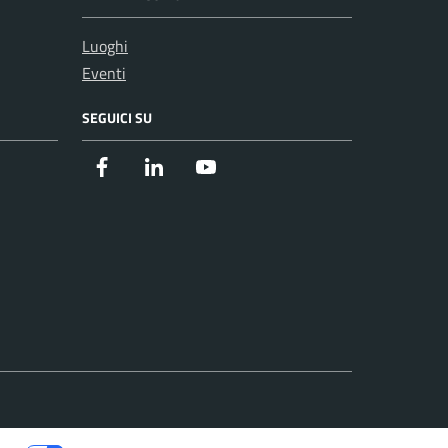
Luoghi
Eventi
SEGUICI SU
Facebook
Instagram
Youtube