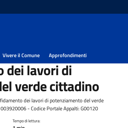
cedura negoziata per l’affidamento dei lavori di potenziamento del 
procedura negoziata
Vivere il Comune
Approfondimenti
 dei lavori di
l verde cittadino
ia
ffidamento dei lavori di potenziamento del verde
1003920006 - Codice Portale Appalti: G00120
Tempo di lettura:
1 min