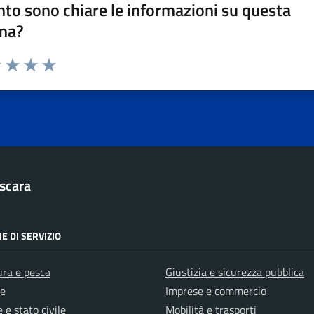
to sono chiare le informazioni su questa
na?
1 stelle su 5
uta 2 stelle su 5
Valuta 3 stelle su 5
Valuta 4 stelle su 5
Valuta 5 stelle su 5
scara
E DI SERVIZIO
ura e pesca
Giustizia e sicurezza pubblica
e
Imprese e commercio
 e stato civile
Mobilità e trasporti