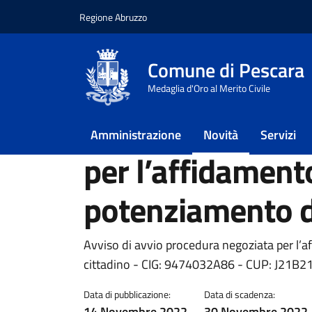
Regione Abruzzo
Vai ai contenuti
Vai al footer
Comune di Pescara
Home
/
Novità
/
Avvisi
/
Avviso di avvio pro
Medaglia d'Oro al Merito Civile
Avviso di avvio 
Amministrazione
Novità
Servizi
per l’affidamento
potenziamento de
Dettagli della notiz
Avviso di avvio procedura negoziata per l’a
cittadino - CIG: 9474032A86 - CUP: J21B2
Data di pubblicazione:
Data di scadenza:
14 Novembre 2022
30 Novembre 2022