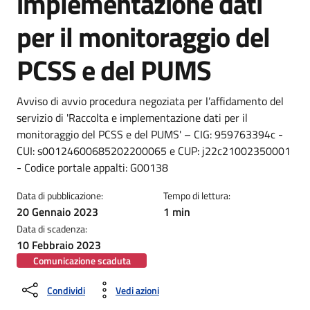
implementazione dati
per il monitoraggio del
PCSS e del PUMS
Dettagli della notizia
Avviso di avvio procedura negoziata per l’affidamento del
servizio di 'Raccolta e implementazione dati per il
monitoraggio del PCSS e del PUMS' – CIG: 959763394c -
CUI: s00124600685202200065 e CUP: j22c21002350001
- Codice portale appalti: G00138
Data di pubblicazione:
Tempo di lettura:
20 Gennaio 2023
1 min
Data di scadenza:
10 Febbraio 2023
Comunicazione scaduta
Condividi
Vedi azioni