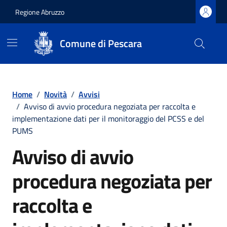
Regione Abruzzo
Comune di Pescara
Vai ai contenuti
Vai al footer
Home
/
Novità
/
Avvisi
/
Avviso di avvio procedura negoziata per raccolta e
implementazione dati per il monitoraggio del PCSS e del
PUMS
Avviso di avvio
procedura negoziata per
raccolta e