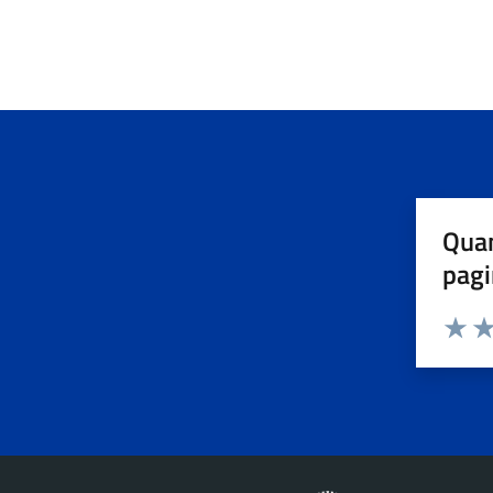
Quan
pagi
Valuta 
Val