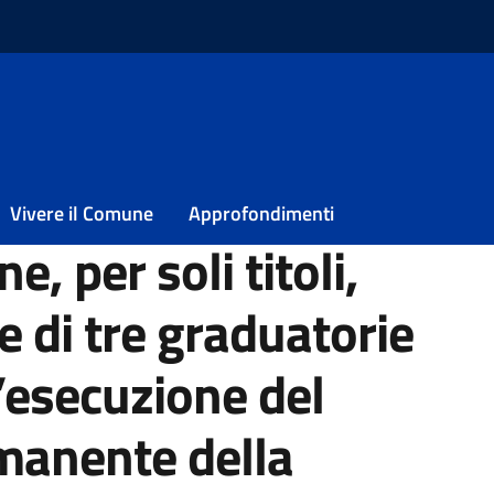
ormazione di tre graduatorie di rilevatori per l’esecuzione del Censi
lvano e Spoltore
Vivere il Comune
Approfondimenti
e, per soli titoli,
e di tre graduatorie
 l’esecuzione del
manente della