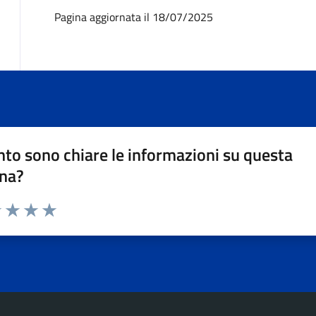
Pagina aggiornata il 18/07/2025
to sono chiare le informazioni su questa
na?
1 stelle su 5
uta 2 stelle su 5
Valuta 3 stelle su 5
Valuta 4 stelle su 5
Valuta 5 stelle su 5