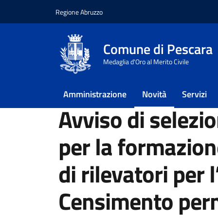
Regione Abruzzo
Vai ai contenuti
Vai al footer
Comune di Pescara
Home
/
Novità
/
Avvisi
Medaglia d'Oro al Merito Civile
/
Avviso di selezione, per soli titoli, per la f
abitazioni 2024 nei Comuni di Pescara, Montesi
Amministrazione
Novità
Servizi
Avviso di selezion
per la formazion
di rilevatori per
Censimento per