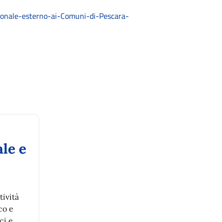
nale-esterno-ai-Comuni-di-Pescara-
ale e
tività
co e
ci e