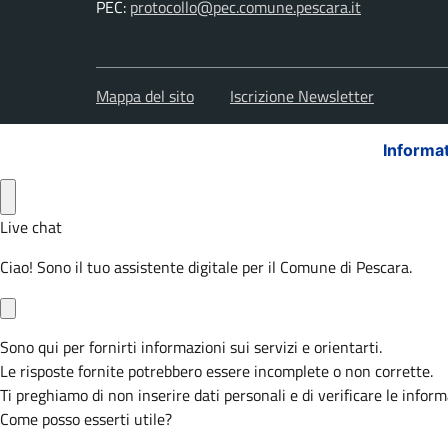
PEC:
protocollo@pec.comune.pescara.it
Mappa del sito
Iscrizione Newsletter
Informat