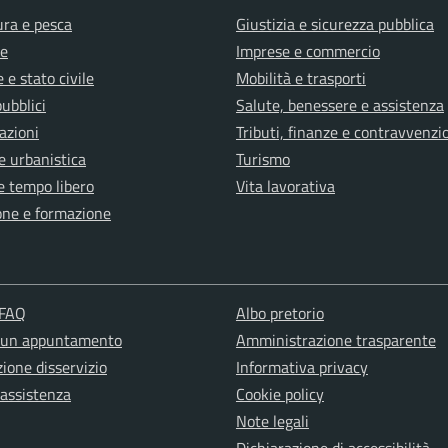
ura e pesca
Giustizia e sicurezza pubblica
e
Imprese e commercio
 e stato civile
Mobilità e trasporti
pubblici
Salute, benessere e assistenza
azioni
Tributi, finanze e contravvenzi
e urbanistica
Turismo
e tempo libero
Vita lavorativa
one e formazione
 FAQ
Albo pretorio
 un appuntamento
Amministrazione trasparente
ione disservizio
Informativa privacy
 assistenza
Cookie policy
Note legali
Dichiarazione di accessibilità