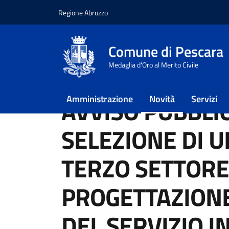
Regione Abruzzo
Vai ai contenuti
Vai al footer
Comune di Pescara
Home
/
Novità
/
Avvisi
Medaglia d'Oro al Merito Civile
/
AVVISO PUBBLICO PER LA SELEZIONE DI 
Amministrazione
Novità
Servizi
AVVISO PUBBLI
SELEZIONE DI 
TERZO SETTORE
PROGETTAZIONE
DEL SERVIZIO 