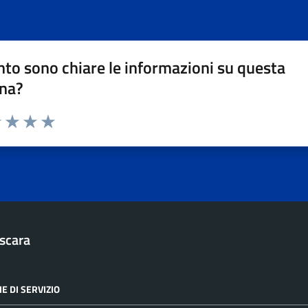
to sono chiare le informazioni su questa
na?
1 stelle su 5
uta 2 stelle su 5
Valuta 3 stelle su 5
Valuta 4 stelle su 5
Valuta 5 stelle su 5
scara
E DI SERVIZIO