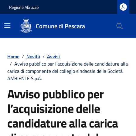
Regione Abruzzo
Comune di Pescara
Vai ai contenuti
Vai al footer
Home
/
Novità
/
Avvisi
/
Avviso pubblico per l’acquisizione delle candidature alla
carica di componente del collegio sindacale della Società
AMBIENTE S.p.A.
Avviso pubblico per
l’acquisizione delle
candidature alla carica