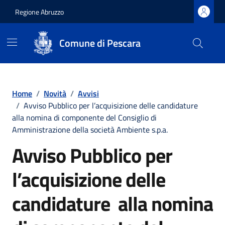
Regione Abruzzo
Comune di Pescara
Vai ai contenuti
Vai al footer
Home
/
Novità
/
Avvisi
/
Avviso Pubblico per l’acquisizione delle candidature
alla nomina di componente del Consiglio di
Amministrazione della società Ambiente s.p.a.
Avviso Pubblico per
l’acquisizione delle
candidature alla nomina