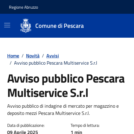
Regione Abruzzo
Comune di Pescara
Vai ai contenuti
Vai al footer
Home
/
Novità
/
Avvisi
/
Avviso pubblico Pescara Multiservice S.r.l
Avviso pubblico Pescara
Multiservice S.r.l
Dettagli della notizia
Avviso pubblico di indagine di mercato per magazzino e
deposito mezzi Pescara Multiservice S.r.l.
Data di pubblicazione:
Tempo di lettura:
09 Aprile 2025
1 min