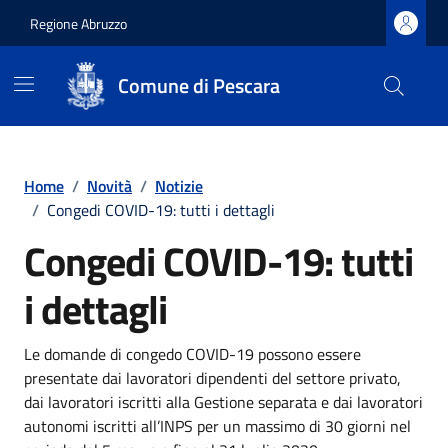
Regione Abruzzo
Comune di Pescara
Vai ai contenuti
Vai al footer
Home
/
Novità
/
Notizie
/
Congedi COVID-19: tutti i dettagli
Congedi COVID-19: tutti
i dettagli
Dettagli della notizia
Le domande di congedo COVID-19 possono essere
presentate dai lavoratori dipendenti del settore privato,
dai lavoratori iscritti alla Gestione separata e dai lavoratori
autonomi iscritti all’INPS per un massimo di 30 giorni nel