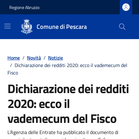
Regione Abruzzo
Comune di Pescara
Vai ai contenuti
Vai al footer
Home
/
Novità
/
Notizie
/
Dichiarazione dei redditi 2020: ecco il vademecum del
Fisco
Dichiarazione dei redditi
2020: ecco il
vademecum del Fisco
Dettagli della notizia
L’Agenzia delle Entrate ha pubblicato il documento di