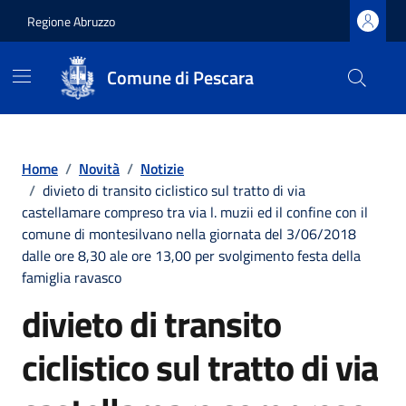
Regione Abruzzo
Comune di Pescara
Vai ai contenuti
Vai al footer
Home
/
Novità
/
Notizie
/
divieto di transito ciclistico sul tratto di via
castellamare compreso tra via l. muzii ed il confine con il
comune di montesilvano nella giornata del 3/06/2018
dalle ore 8,30 ale ore 13,00 per svolgimento festa della
famiglia ravasco
divieto di transito
ciclistico sul tratto di via