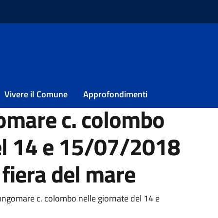
o di sosta e di fermata su lungomare c. colombo nelle giornate del
o di sosta e di
Vivere il Comune
Approfondimenti
omare c. colombo
del 14 e 15/07/2018
fiera del mare
ia
 lungomare c. colombo nelle giornate del 14 e