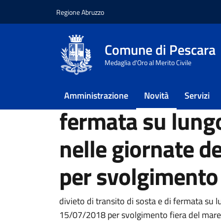
Regione Abruzzo
Vai ai contenuti
Vai al footer
Comune di Pescara
Home
/
Novità
/
Notizie
/
divieto di transit
Medaglia d'Oro al Merito Civile
divieto di transit
Amministrazione
Novità
Servizi
fermata su lung
nelle giornate 
per svolgimento 
Dettagli della notiz
divieto di transito di sosta e di fermata su
15/07/2018 per svolgimento fiera del mare