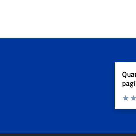
Quan
pagi
Valuta 
Val