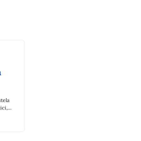
à
utela
ici,
munali.