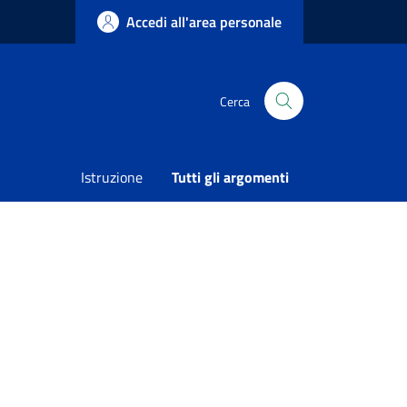
Accedi all'area personale
Cerca
 14 e 15/07/2018 per svolgimento fiera del mare
Condividi
Vedi azioni
Istruzione
Tutti gli argomenti