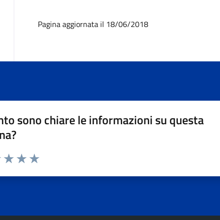
Pagina aggiornata il 18/06/2018
to sono chiare le informazioni su questa
na?
1 stelle su 5
uta 2 stelle su 5
Valuta 3 stelle su 5
Valuta 4 stelle su 5
Valuta 5 stelle su 5