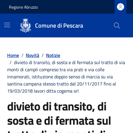
Regione Abruzzo
Comune di Pescara
Vai ai contenuti
Vai al footer
Home
/
Novità
/
Notizie
/
divieto di transito, di sosta e di fermata sul tratto di via
monti di campli compreso tra via prati e via colle
innamorati, istituzione doppio senso di marcia su via
santina campana stesso tratto dal 20/11/2017 fino al
19/03/2018 lavori ditta cogema srl
divieto di transito, di
sosta e di fermata sul