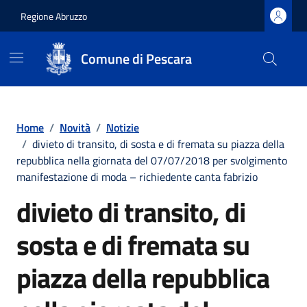
Regione Abruzzo
Comune di Pescara
Vai ai contenuti
Vai al footer
Home
/
Novità
/
Notizie
/
divieto di transito, di sosta e di fremata su piazza della
repubblica nella giornata del 07/07/2018 per svolgimento
manifestazione di moda – richiedente canta fabrizio
divieto di transito, di
sosta e di fremata su
piazza della repubblica