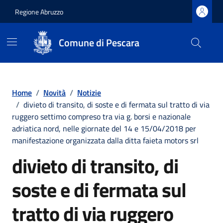
Regione Abruzzo
Comune di Pescara
Vai ai contenuti
Vai al footer
Home
/
Novità
/
Notizie
/
divieto di transito, di soste e di fermata sul tratto di via
ruggero settimo compreso tra via g. borsi e nazionale
adriatica nord, nelle giornate del 14 e 15/04/2018 per
manifestazione organizzata dalla ditta faieta motors srl
divieto di transito, di
soste e di fermata sul
tratto di via ruggero