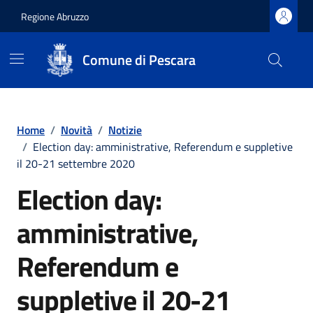
Regione Abruzzo
Comune di Pescara
Vai ai contenuti
Vai al footer
Home
/
Novità
/
Notizie
/
Election day: amministrative, Referendum e suppletive
il 20-21 settembre 2020
Election day:
amministrative,
Referendum e
suppletive il 20-21