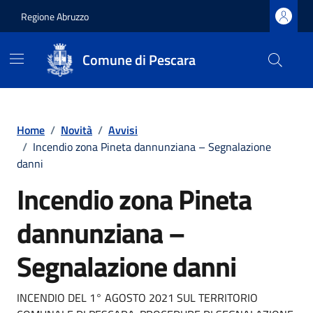
Regione Abruzzo
Comune di Pescara
Vai ai contenuti
Vai al footer
Home
/
Novità
/
Avvisi
/
Incendio zona Pineta dannunziana – Segnalazione
danni
Incendio zona Pineta
dannunziana –
Segnalazione danni
Dettagli della notizia
INCENDIO DEL 1° AGOSTO 2021 SUL TERRITORIO