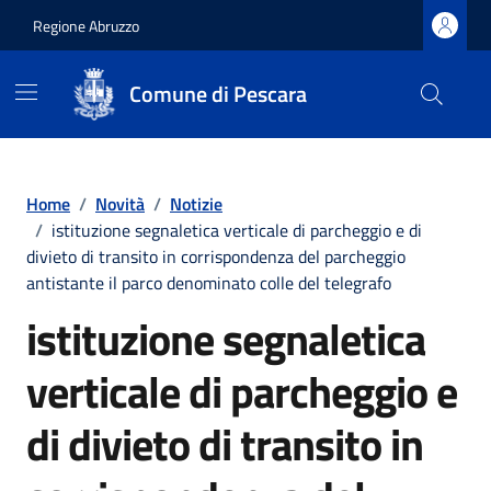
Regione Abruzzo
Comune di Pescara
Vai ai contenuti
Vai al footer
Home
/
Novità
/
Notizie
/
istituzione segnaletica verticale di parcheggio e di
divieto di transito in corrispondenza del parcheggio
antistante il parco denominato colle del telegrafo
istituzione segnaletica
verticale di parcheggio e
di divieto di transito in