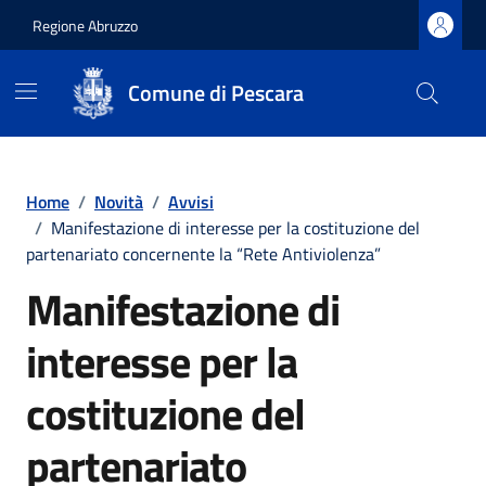
Regione Abruzzo
Comune di Pescara
Vai ai contenuti
Vai al footer
Home
/
Novità
/
Avvisi
/
Manifestazione di interesse per la costituzione del
partenariato concernente la “Rete Antiviolenza”
Manifestazione di
interesse per la
costituzione del
partenariato