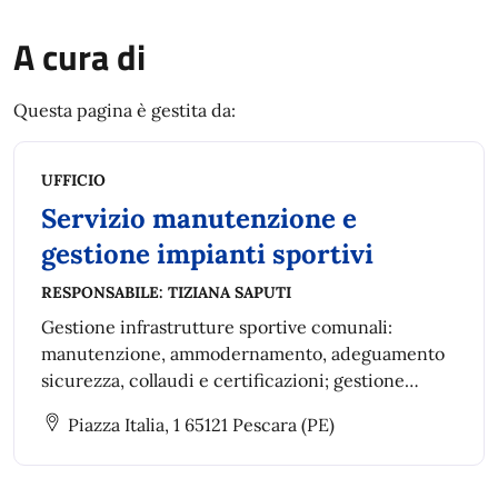
A cura di
Questa pagina è gestita da:
UFFICIO
Servizio manutenzione e
gestione impianti sportivi
RESPONSABILE:
TIZIANA SAPUTI
Gestione infrastrutture sportive comunali:
manutenzione, ammodernamento, adeguamento
sicurezza, collaudi e certificazioni; gestione
impianti, rapporti contrattuali con associazioni,
Piazza Italia, 1 65121 Pescara (PE)
regolamenti e utilizzo palestre scolastiche.