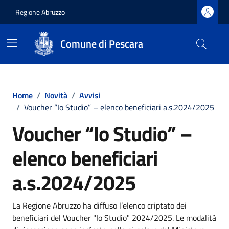
Regione Abruzzo
Comune di Pescara
Vai ai contenuti
Vai al footer
Home
/
Novità
/
Avvisi
/
Voucher “Io Studio” – elenco beneficiari a.s.2024/2025
Voucher “Io Studio” –
elenco beneficiari
a.s.2024/2025
Dettagli della notizia
La Regione Abruzzo ha diffuso l’elenco criptato dei
beneficiari del Voucher "Io Studio" 2024/2025. Le modalità