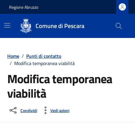
Regione Abruzzo
Comune di Pescara
Vai ai contenuti
Vai al footer
Home
/
Punti di contatto
/
Modifica temporanea viabilità
Modifica temporanea
viabilità
Condividi
Vedi azioni