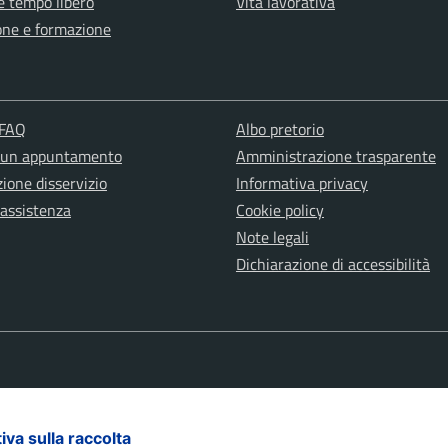
e tempo libero
Vita lavorativa
one e formazione
 FAQ
Albo pretorio
 un appuntamento
Amministrazione trasparente
ione disservizio
Informativa privacy
 assistenza
Cookie policy
Note legali
Dichiarazione di accessibilità
iva sulla raccolta
Le tue preferenze relative alla priva