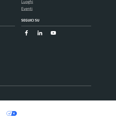
Luoghi
Eventi
SEGUICI SU
Facebook
Instagram
Youtube
cy