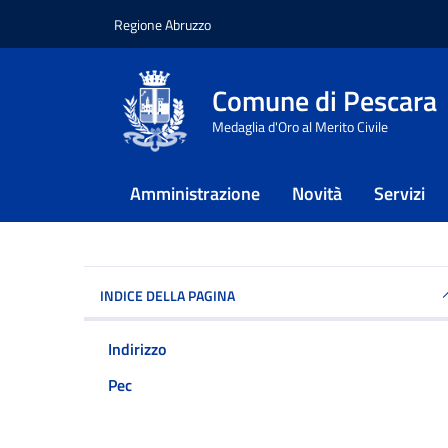
Regione Abruzzo
Vai ai contenuti
Vai al footer
Comune di Pescara
Home
/
Punti di contatto
/
Presidente Consig
Medaglia d'Oro al Merito Civile
Presidente Cons
Amministrazione
Novità
Servizi
INDICE DELLA PAGINA
Indirizzo
Pec