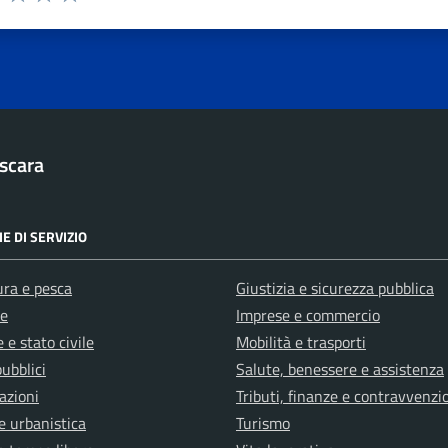
1 stelle su 5
uta 2 stelle su 5
Valuta 3 stelle su 5
Valuta 4 stelle su 5
Valuta 5 stelle su 5
scara
E DI SERVIZIO
ura e pesca
Giustizia e sicurezza pubblica
e
Imprese e commercio
 e stato civile
Mobilità e trasporti
pubblici
Salute, benessere e assistenza
azioni
Tributi, finanze e contravvenzi
e urbanistica
Turismo