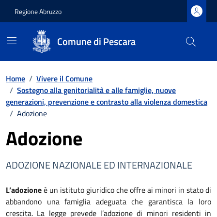
Regione Abruzzo
Comune di Pescara
Vai ai contenuti
Vai al footer
Home
/
Vivere il Comune
/
Sostegno alla genitorialità e alle famiglie, nuove
generazioni, prevenzione e contrasto alla violenza domestica
/
Adozione
Adozione
ADOZIONE NAZIONALE ED INTERNAZIONALE
L’adozione
è un istituto giuridico che offre ai minori in stato di
abbandono una famiglia adeguata che garantisca la loro
crescita. La legge prevede l’adozione di minori residenti in