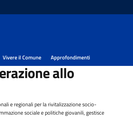
progetti nazionali ed europei, cooperazione allo sviluppo
o progetti nazionali
Vivere il Comune
Approfondimenti
erazione allo
nali e regionali per la rivitalizzazione socio-
mmazione sociale e politiche giovanili, gestisce