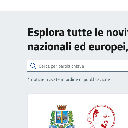
Esplora tutte le novi
nazionali ed europei
Cerca
1
notizie trovate in ordine di pubblicazione