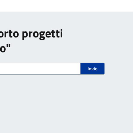
orto progetti
po"
Invio