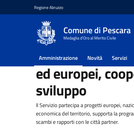
Regione Abruzzo
Vai ai contenuti
Vai al footer
Comune di Pescara
Home
/
Amministrazione
/
Servizio supporto 
Medaglia d'Oro al Merito Civile
Servizio support
Amministrazione
Novità
Servizi
ed europei, coop
sviluppo
Il Servizio partecipa a progetti europei, nazio
economica del territorio, supporta la progra
scambi e rapporti con le città partner.