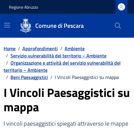
Regione Abruzzo
Comune di Pescara
Vai ai contenuti
Vai al footer
Home
/
Approfondimenti
/
Ambiente
/
Servizio vulnerabilità del territorio – Ambiente
/
Organizzazione e attività del servizio vulnerabilità del
territorio – Ambiente
/
Beni Paesaggistici
/
I Vincoli Paesaggistici su mappa
I Vincoli Paesaggistici su
mappa
I vincoli paesaggistici spiegati attraverso le mappe