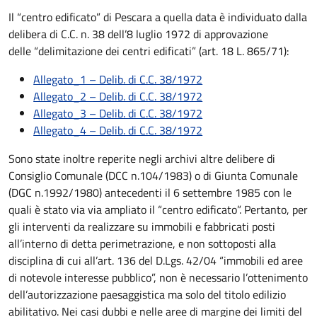
Il “centro edificato” di Pescara a quella data è individuato dalla
delibera di C.C. n. 38 dell’8 luglio 1972 di approvazione
delle “delimitazione dei centri edificati” (art. 18 L. 865/71):
Allegato_1 – Delib. di C.C. 38/1972
Allegato_2 – Delib. di C.C. 38/1972
Allegato_3 – Delib. di C.C. 38/1972
Allegato_4 – Delib. di C.C. 38/1972
Sono state inoltre reperite negli archivi altre delibere di
Consiglio Comunale (DCC n.104/1983) o di Giunta Comunale
(DGC n.1992/1980) antecedenti il 6 settembre 1985 con le
quali è stato via via ampliato il “centro edificato”. Pertanto, per
gli interventi da realizzare su immobili e fabbricati posti
all’interno di detta perimetrazione, e non sottoposti alla
disciplina di cui all’art. 136 del D.Lgs. 42/04 “immobili ed aree
di notevole interesse pubblico”, non è necessario l’ottenimento
dell’autorizzazione paesaggistica ma solo del titolo edilizio
abilitativo. Nei casi dubbi e nelle aree di margine dei limiti del