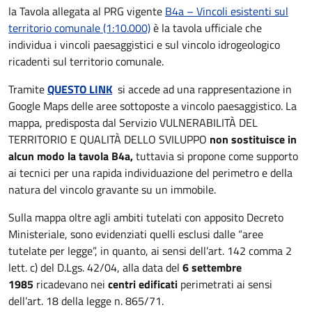
la Tavola allegata al PRG vigente
B4a – Vincoli esistenti sul
territorio comunale (1:10.000)
è la tavola ufficiale che
individua i vincoli paesaggistici e sul vincolo idrogeologico
ricadenti sul territorio comunale.
Tramite
QUESTO LINK
si accede ad una rappresentazione in
Google Maps delle aree sottoposte a vincolo paesaggistico. La
mappa, predisposta dal Servizio VULNERABILITÀ DEL
TERRITORIO E QUALITÀ DELLO SVILUPPO
non sostituisce in
alcun modo la tavola B4a,
tuttavia si propone come supporto
ai tecnici per una rapida individuazione del perimetro e della
natura del vincolo gravante su un immobile.
Sulla mappa oltre agli ambiti tutelati con apposito Decreto
Ministeriale, sono evidenziati quelli esclusi dalle “aree
tutelate per legge”, in quanto, ai sensi dell’art. 142 comma 2
lett. c) del D.Lgs. 42/04, alla data del
6 settembre
1985
ricadevano nei
centri edificati
perimetrati ai sensi
dell’art. 18 della legge n. 865/71.