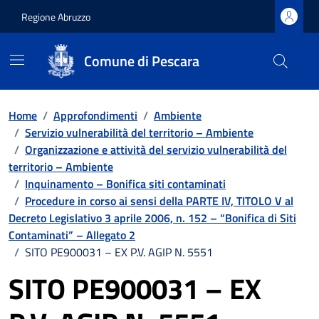
Regione Abruzzo
Comune di Pescara
Vai ai contenuti
Vai al footer
Home
/
Approfondimenti
/
Ambiente
/
Servizio vulnerabilità del territorio – Ambiente
/
Organizzazione e attività del servizio vulnerabilità del
territorio – Ambiente
/
Inquinamento – Bonifica siti contaminati
/
Procedure in corso ai sensi della PARTE IV, TITOLO V al
Decreto Legislativo 3 aprile 2006, n. 152 – “Bonifica di Siti
Contaminati” – Allegato 2
/
SITO PE900031 – EX P.V. AGIP N. 5551
SITO PE900031 – EX