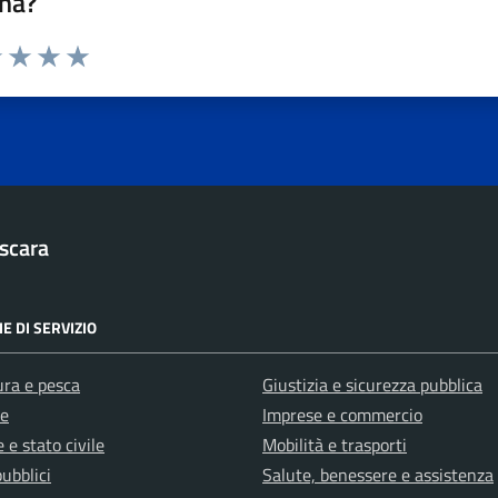
na?
1 stelle su 5
uta 2 stelle su 5
Valuta 3 stelle su 5
Valuta 4 stelle su 5
Valuta 5 stelle su 5
scara
E DI SERVIZIO
ura e pesca
Giustizia e sicurezza pubblica
e
Imprese e commercio
 e stato civile
Mobilità e trasporti
pubblici
Salute, benessere e assistenza