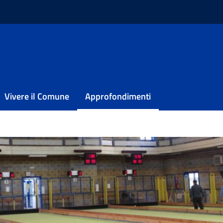
/
Impianti – Sport
/
Bocciodromo Zanni
Zanni
Vivere il Comune
Approfondimenti
romo Zanni presente nel Comune di Pescara