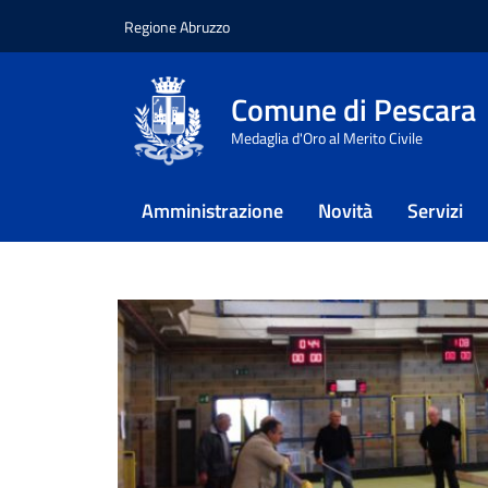
Regione Abruzzo
Vai ai contenuti
Vai al footer
Comune di Pescara
Home
/
Approfondimenti
/
Sport
Medaglia d'Oro al Merito Civile
Bocciodromo 
Amministrazione
Novità
Servizi
La descrizione dell'impianto Bocciod